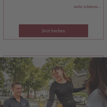
✓ 4 Übernachtungen
mehr erfahren...
✓ Reichhaltiges Frühstücksbuffet
✓ 10 % Nachlass auf die Gesamtrechnung am Tag der
Abreise
Jetzt buchen
Selbstverständlich kommen Sie auch in den Genuss
unserer regulären Inklusivleistungen. Diese finden
Sie
HIER
* Nicht kombinierbar mit anderen Angeboten. Nur bei
Buchungen über diesen Link oder direkt über das
Hotel. Gilt nicht für Gruppenpreise oder weitere
Sonderkonditionen.