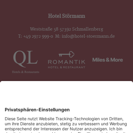
Hotel Störmann
Weststraße 58 57392 Schmallenberg
T:
+49 2972 999-0
M:
info@hotel-stoermann.de
IMPRESSUM
AGB
DATENSCHUTZ
KONTAKT