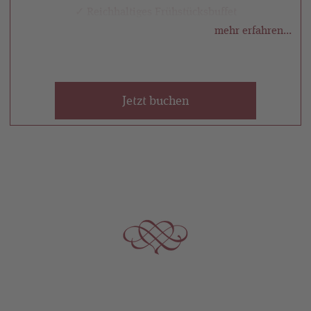
✓ Reichhaltiges Frühstücksbuffet
mehr erfahren...
✓ Nutzung des hauseigenen Hallenbads & der
finnischen Sauna
Jetzt buchen
Selbstverständlich kommen Sie auch in den Genuss
unserer regulären Inklusivleistungen. Diese finden
Sie
HIER